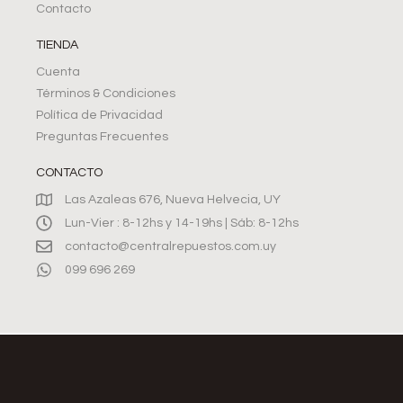
Contacto
TIENDA
Cuenta
Términos & Condiciones
Política de Privacidad
Preguntas Frecuentes
CONTACTO
Las Azaleas 676, Nueva Helvecia, UY
Lun-Vier : 8-12hs y 14-19hs | Sáb: 8-12hs
contacto@centralrepuestos.com.uy
099 696 269