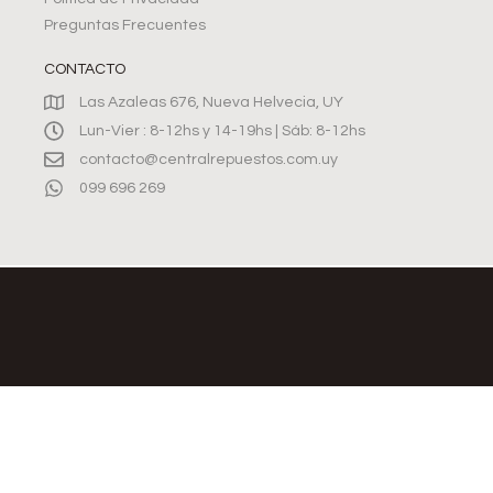
Preguntas Frecuentes
CONTACTO
Las Azaleas 676, Nueva Helvecia, UY
Lun-Vier : 8-12hs y 14-19hs | Sáb: 8-12hs
contacto@centralrepuestos.com.uy
099 696 269
©2026, CENTRAL REPUESTOS