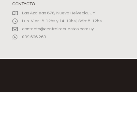
CONTACTO
Las Azaleas 676, Nueva Helvecia, UY
Lun-Vier : 8-12hs y 14-19hs | Sáb: 8-12hs
contacto@centralrepuestos.com.uy
099 696 269
©2026, CENTRAL REPUESTOS