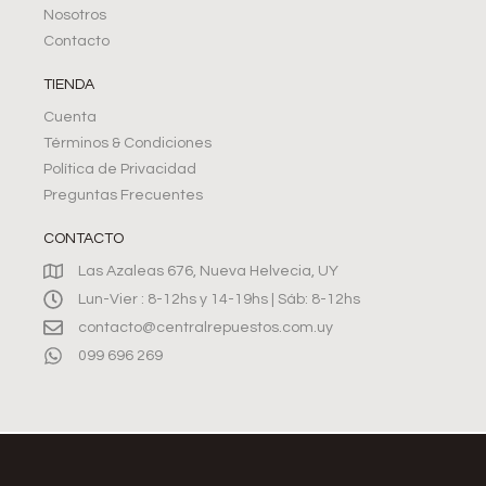
Nosotros
Contacto
TIENDA
Cuenta
Términos & Condiciones
Política de Privacidad
Preguntas Frecuentes
CONTACTO
Las Azaleas 676, Nueva Helvecia, UY
Lun-Vier : 8-12hs y 14-19hs | Sáb: 8-12hs
contacto@centralrepuestos.com.uy
099 696 269