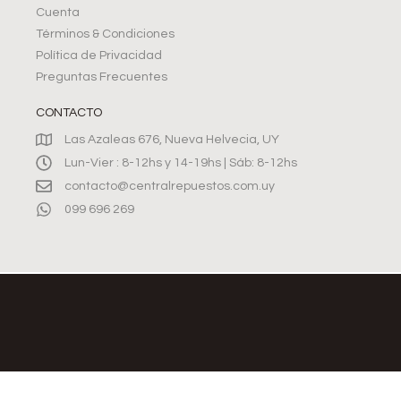
Cuenta
Términos & Condiciones
Política de Privacidad
Preguntas Frecuentes
CONTACTO
Las Azaleas 676, Nueva Helvecia, UY
Lun-Vier : 8-12hs y 14-19hs | Sáb: 8-12hs
contacto@centralrepuestos.com.uy
099 696 269
©2026, CENTRAL REPUESTOS