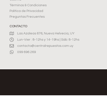
Términos & Condiciones
Política de Privacidad
Preguntas Frecuentes
CONTACTO
Las Azaleas 676, Nueva Helvecia, UY
Lun-Vier : 8-12hs y 14-19hs | Sáb: 8-12hs
contacto@centralrepuestos.com.uy
099 696 269
©2026, CENTRAL REPUESTOS