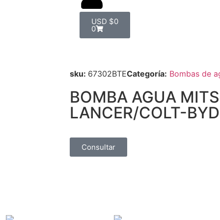
USD
$
0
0
sku:
67302BTE
Categoría:
Bombas de a
BOMBA AGUA MITS
LANCER/COLT-BYD F
Consultar