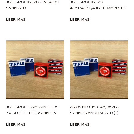
JGO AROS ISUZU 2.8D 4BA1
JGO AROS ISUZU
98MM STD
4JA1/4JB1/4JB1T 93MM STD
LEER MÁS
LEER MÁS
JGO AROS GWM WINGLE 5-
AROS MB OM314A/352LA
ZX AUTO G.TIGE 87MM 0.5
97MM 3RANURAS STD (1)
LEER MÁS
LEER MÁS