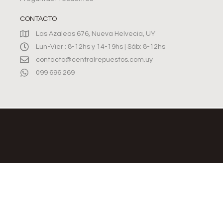
CONTACTO
Las Azaleas 676, Nueva Helvecia, UY
Lun-Vier : 8-12hs y 14-19hs | Sáb: 8-12hs
contacto@centralrepuestos.com.uy
099 696 269
©2026, CENTRAL REPUESTOS